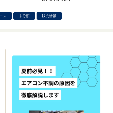
ース
未分類
販売情報